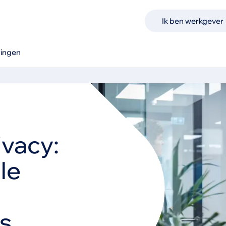
Ik ben werkgever
ringen
ivacy:
le
s