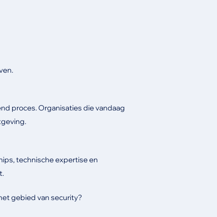
ven.
pend proces. Organisaties die vandaag
tgeving.
hips, technische expertise en
t.
het gebied van security?