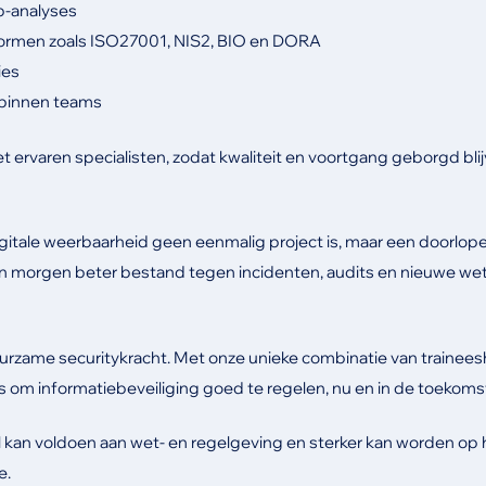
p-analyses
normen zoals ISO27001, NIS2, BIO en DORA
ies
 binnen teams
t ervaren specialisten, zodat kwaliteit en voortgang geborgd blij
igitale weerbaarheid geen eenmalig project is, maar een doorlo
zijn morgen beter bestand tegen incidenten, audits en nieuwe we
urzame securitykracht. Met onze unieke combinatie van trainees
s om informatiebeveiliging goed te regelen, nu en in de toekoms
el kan voldoen aan wet- en regelgeving en sterker kan worden op 
e.