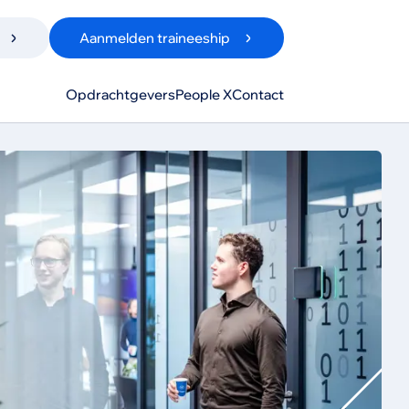
Aanmelden traineeship
Opdrachtgevers
People X
Contact