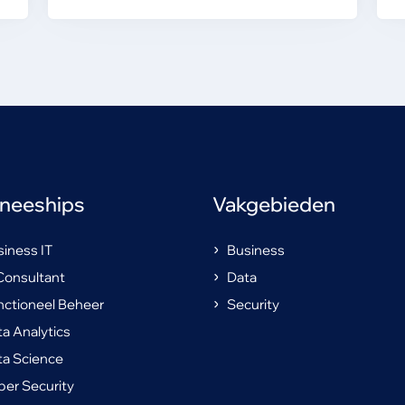
ineeships
Vakgebieden
iness IT
Business
Consultant
Data
nctioneel Beheer
Security
a Analytics
ta Science
er Security