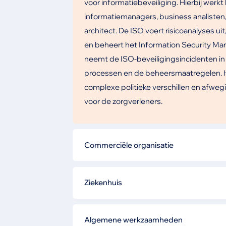
voor informatiebeveiliging. Hierbij werkt
informatiemanagers, business analisten,
architect. De ISO voert risicoanalyses u
en beheert het Information Security M
neemt de ISO-beveiligingsincidenten in
processen en de beheersmaatregelen. H
complexe politieke verschillen en afweg
voor de zorgverleners.
Commerciële organisatie
In een commerciële organisatie zal de I
wet- en regelgeving rondom security en
Ziekenhuis
(verplichte) compliance of certificering 
Binnen een ziekenhuis kan een ISO betro
Daarnaast zal de ISO beveiligingsincid
nieuw elektronisch patiëntendossier EP
Algemene werkzaamheden
en aanvullende beveiligingsmaatregelen