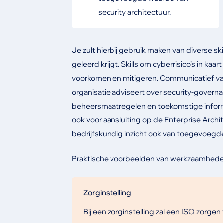
security architectuur.
Je zult hierbij gebruik maken van diverse skil
geleerd krijgt. Skills om cyberrisico’s in ka
voorkomen en mitigeren. Communicatief vaard
organisatie adviseert over security-gover
beheersmaatregelen en toekomstige informa
ook voor aansluiting op de Enterprise Archi
bedrijfskundig inzicht ook van toegevoegde
Praktische voorbeelden van werkzaamheden
Zorginstelling
Bij een zorginstelling zal een ISO zorg