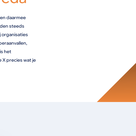
, en daarmee
orden steeds
j organisaties
eraanvallen,
is het
 X precies wat je