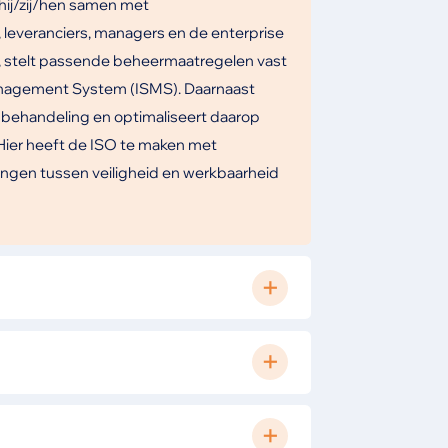
 hij/zij/hen samen met
 leveranciers, managers en de enterprise
it, stelt passende beheermaatregelen vast
anagement System (ISMS). Daarnaast
 behandeling en optimaliseert daarop
ier heeft de ISO te maken met
ingen tussen veiligheid en werkbaarheid
SO ervoor zorgen dat er wordt voldaan aan
 privacy. Denk aan de AVG maar ook aan
met betrekking tot informatiebeveiliging.
kken zijn bij de implementatie van een
enten in behandeling nemen en passende
D. Hierin werkt de ISO samen met artsen,
 voorstellen en implementeren. De ISO