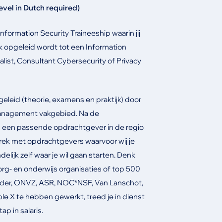
evel in Dutch required)
nformation Security Traineeship waarin jij
jk opgeleid wordt tot een Information
alist, Consultant Cybersecurity of Privacy
eleid (theorie, examens en praktijk) door
 Management vakgebied. Na de
ng een passende opdrachtgever in de regio
prek met opdrachtgevers waarvoor wij je
elijk zelf waar je wil gaan starten. Denk
zorg- en onderwijs organisaties of top 500
ander, ONVZ, ASR, NOC*NSF, Van Lanschot,
ple X te hebben gewerkt, treed je in dienst
p in salaris.