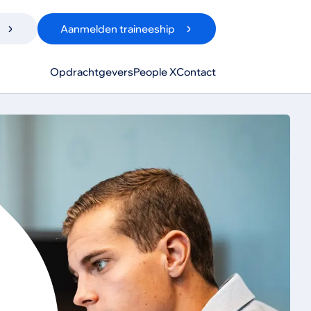
Aanmelden traineeship
Opdrachtgevers
People X
Contact