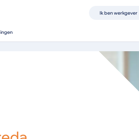
Ik ben werkgever
ringen
reda