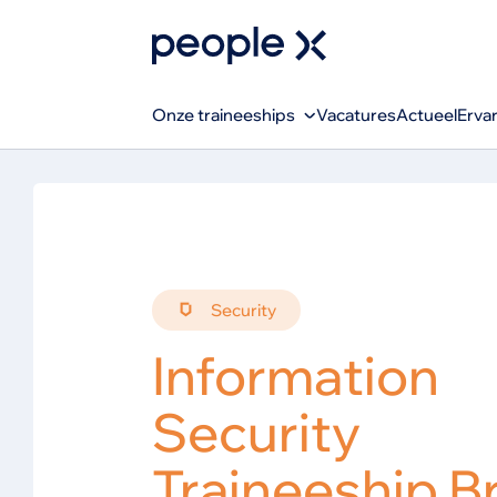
Onze traineeships
Vacatures
Actueel
Erva
Security
Information
Security
Traineeship B