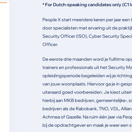
* For Dutch-speaking candidates only (C1 l
People X start meerdere keren per jaar een I
door specialisten met ervaring uit de prakti
Security Officer (ISO), Cyber Security Speci
Officer.
De eerste drie maanden word je fulltime opg
trainers en professionals uit het Security
opleidingsperiode begeleiden wij je richti
van jouw woonplaats. Hiervoor ga je in ges
uiteraard goed voorbereiden. Je kiest uiteind
hierbij aan MKB bedrijven, gemeentelijke-, 
bedrijven als de Rabobank, TNO, VDL, Alli
Achmea of Gazelle. Na ruim één jaar via Peo
bij de opdrachtgever en maak je weer een sta